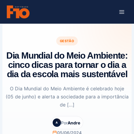
Ir
para
o
conteúdo
GESTÃO
Dia Mundial do Meio Ambiente:
cinco dicas para tornar o dia a
dia da escola mais sustentável
O Dia Mundial do Meio Ambiente é celebrado hoje
(05 de junho) e alerta a sociedade para a importância
de […]
Por
Andre
A
05/06/2024