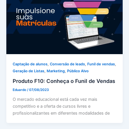
,
,
,
Captação de alunos
Conversão de leads
Funil de vendas
,
,
Geração de Listas
Marketing
Público Alvo
Produto F10: Conheça o Funil de Vendas
Eduardo
/
07/08/2023
O mercado educacional está cada vez mais
competitivo e a oferta de cursos livres e
profissionalizantes em diferentes modalidades de