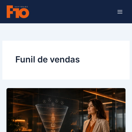
Ir
para
o
conteúdo
Funil de vendas