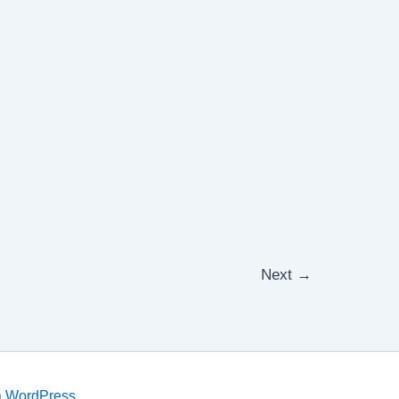
Next
→
a WordPress