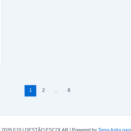
1
2
…
8
© 2026 F10 | GESTÃO ESCOLAR | Powered by
Tema Astra par