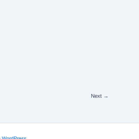
Next
→
a WordPress