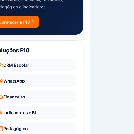
dagógico e indicadores.
Conhecer a F10
oluções F10
CRM Escolar
WhatsApp
Financeiro
Indicadores e BI
Pedagógico