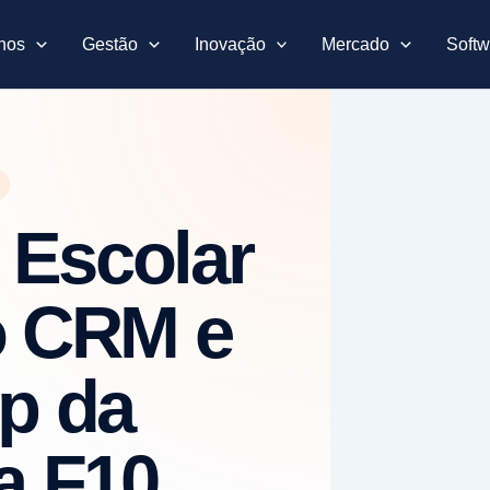
nos
Gestão
Inovação
Mercado
Softw
Escolar
o CRM e
p da
a F10