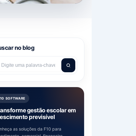
scar no blog
F10 SOFTWARE
ransforme gestão escolar em
escimento previsível
nheça as soluções da F10 para
endimento, comercial, financeiro,