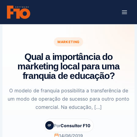
Ir
para
o
conteúdo
MARKETING
Qual a importância do
marketing local para uma
franquia de educação?
O modelo de franquia possibilita a transferência de
um modo de operação de sucesso para outro ponto
comercial. Na educação, […]
Por
Consultor F10
CF
14/06/2019