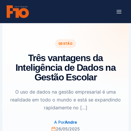
Ir
para
o
conteúdo
GESTÃO
Três vantagens da
Inteligência de Dados na
Gestão Escolar
O uso de dados na gestão empresarial é uma
realidade em todo o mundo e está se expandindo
rapidamente no […]
A
Por
Andre
26/05/2025