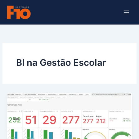
Ir
para
o
conteúdo
BI na Gestão Escolar