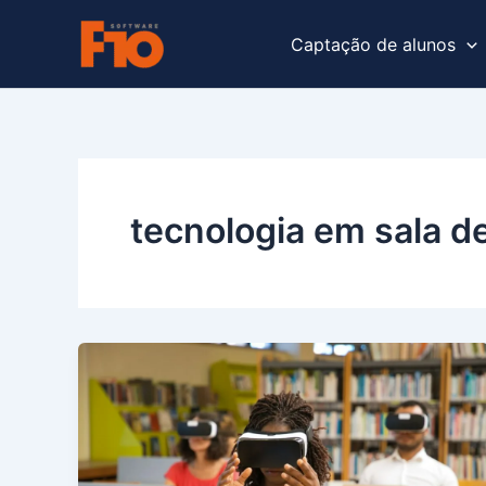
Ir
para
Captação de alunos
o
conteúdo
tecnologia em sala de