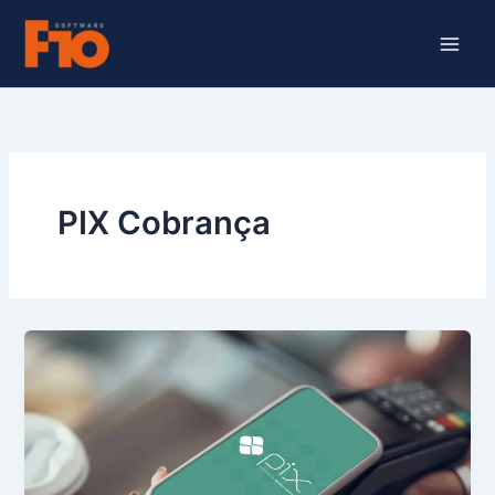
Ir
para
o
conteúdo
PIX Cobrança