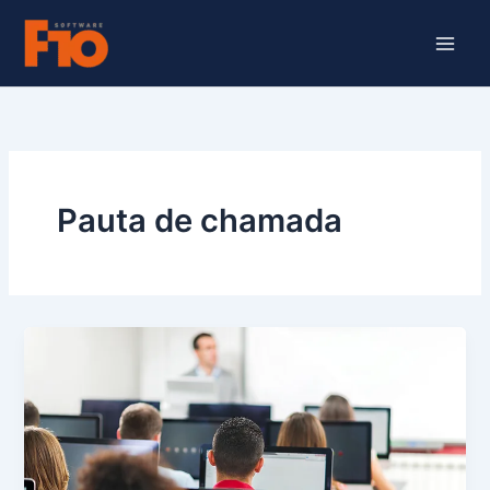
Ir
para
o
conteúdo
Pauta de chamada