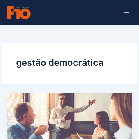
Ir
para
o
conteúdo
gestão democrática