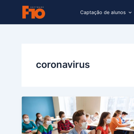
Ir
para
Captação de alunos
o
conteúdo
coronavirus