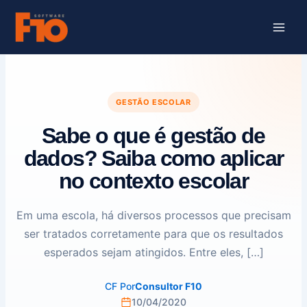
Ir
para
o
conteúdo
GESTÃO ESCOLAR
Sabe o que é gestão de
dados? Saiba como aplicar
no contexto escolar
Em uma escola, há diversos processos que precisam
ser tratados corretamente para que os resultados
esperados sejam atingidos. Entre eles, […]
CF
Por
Consultor F10
10/04/2020