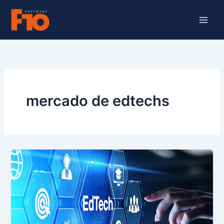
Ir
para
o
conteúdo
mercado de edtechs