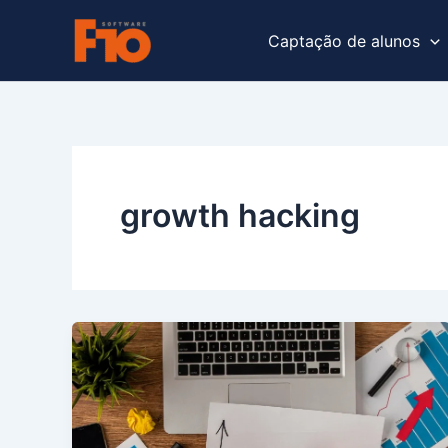
Ir
para
Captação de alunos
o
conteúdo
growth hacking