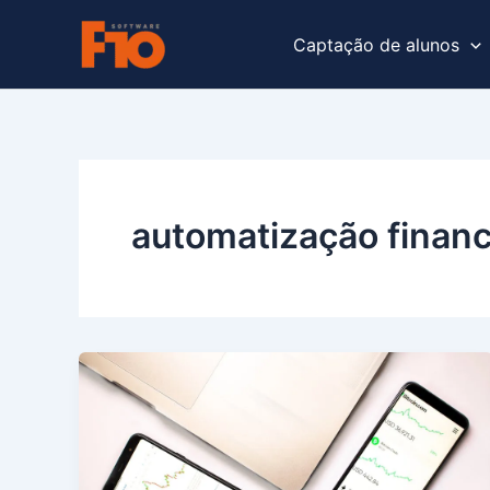
Ir
para
Captação de alunos
o
conteúdo
automatização financ