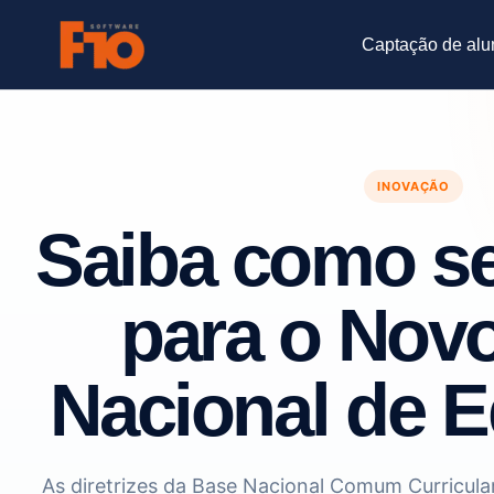
Ir
para
Captação de alu
o
conteúdo
INOVAÇÃO
Saiba como se
para o Nov
Nacional de 
As diretrizes da Base Nacional Comum Curricul