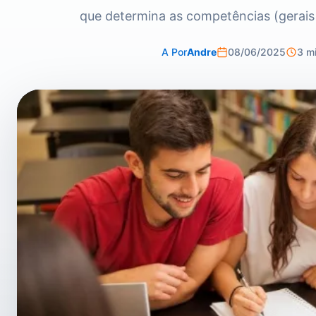
que determina as competências (gerais 
A
Por
Andre
08/06/2025
3 mi