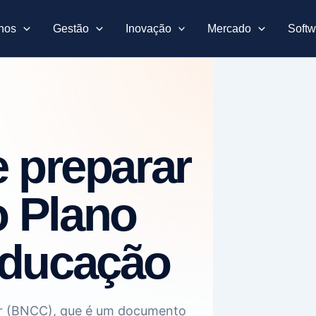
nos
Gestão
Inovação
Mercado
Softw
 preparar
o Plano
Educação
ar (BNCC), que é um documento