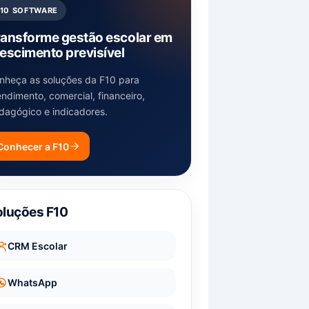
F10 SOFTWARE
ransforme gestão escolar em
escimento previsível
nheça as soluções da F10 para
endimento, comercial, financeiro,
dagógico e indicadores.
Conhecer a F10
oluções F10
CRM Escolar
WhatsApp