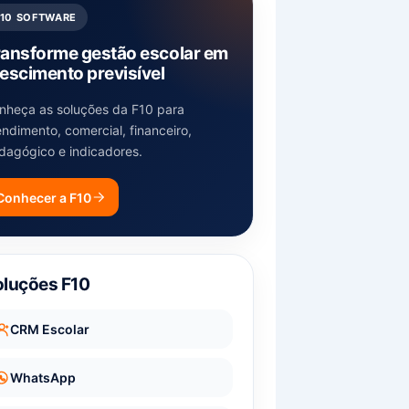
F10 SOFTWARE
ransforme gestão escolar em
escimento previsível
nheça as soluções da F10 para
endimento, comercial, financeiro,
dagógico e indicadores.
Conhecer a F10
oluções F10
CRM Escolar
WhatsApp