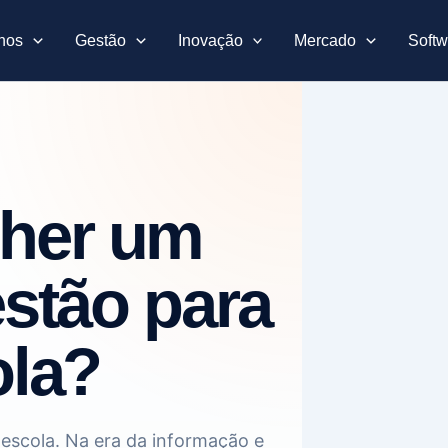
nos
Gestão
Inovação
Mercado
Softw
her um
estão para
ola?
escola. Na era da informação e